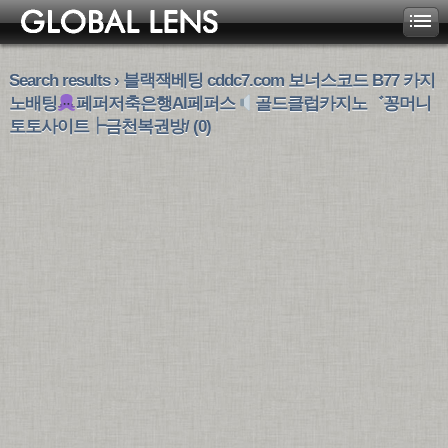
Search results › 블랙잭베팅 cddc7.com 보너스코드 B77 카지
노배팅
페퍼저축은행AI페퍼스
골드클럽카지노゛꽁머니
토토사이트┝금천복권방/ (0)